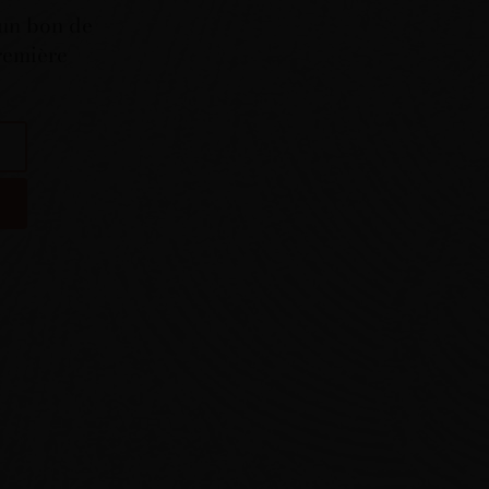
 un bon de
première