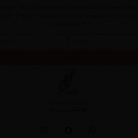
erture de son site internet, Oummalkitab vous offre
on de 5% sur l’ensemble du site à valoir sur votre 
commande !
nom
Email
J'EN PROFITE
I
S
W
n
n
h