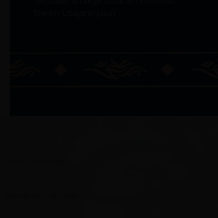
retrouver un large choix de references ...
Sheikh ‘Ubayd Al Jabiri
Retour à l’accueil.
Voici le seul résultat