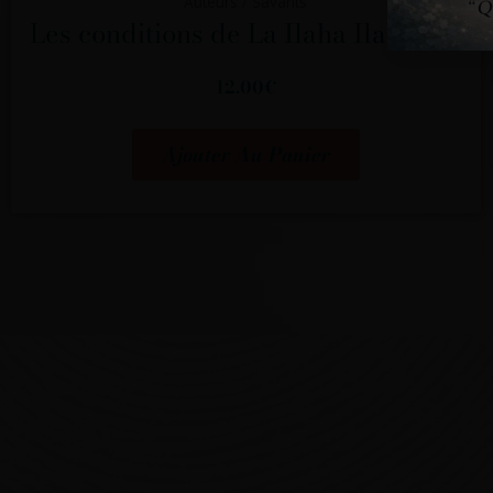
Auteurs / Savants
Les conditions de La Ilaha Ila Allah
12.00
€
Ajouter Au Panier