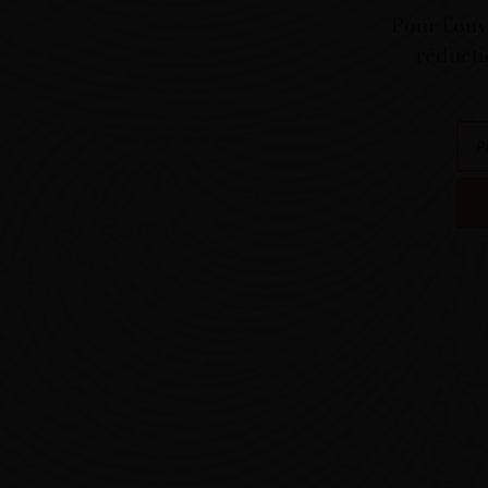
Pour l’ouv
réducti
pré