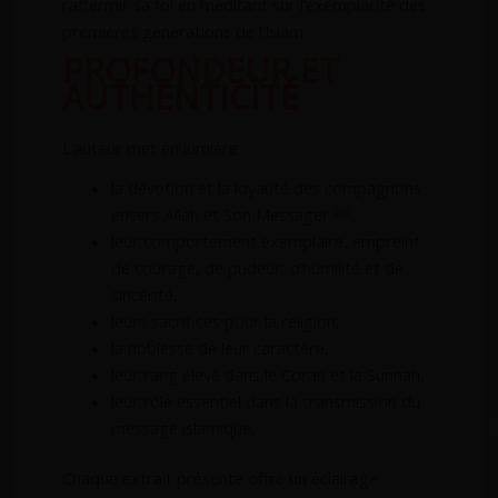
raffermir sa foi en méditant sur l’exemplarité des
premières générations de l’Islam.
PROFONDEUR ET
AUTHENTICITÉ
L’auteur met en lumière :
la dévotion et la loyauté des compagnons
envers Allah et Son Messager ﷺ,
leur comportement exemplaire, empreint
de courage, de pudeur, d’humilité et de
sincérité,
leurs sacrifices pour la religion,
la noblesse de leur caractère,
leur rang élevé dans le Coran et la Sunnah,
leur rôle essentiel dans la transmission du
message islamique.
Chaque extrait présenté offre un éclairage