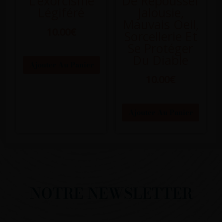
L’exorcisme
De Repousser
Légiféré
Jalousie,
Mauvais Oeil,
10.00
€
Sorcellerie Et
Se Protéger
Du Diable
Ajouter Au Panier
10.00
€
Ajouter Au Panier
NOTRE NEWSLETTER