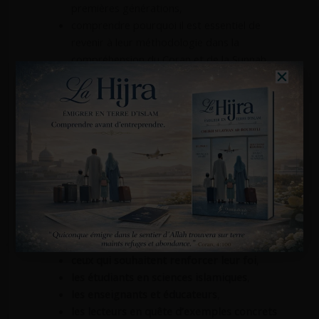
premières générations,
comprendre pourquoi il est essentiel de
revenir à leur méthodologie dans la
compréhension du Coran et de la Sunnah.
L’auteur rappelle également que les sahabas font
partie des
salaf salih
, les pieux prédécesseurs,
dont le suivi est une voie sûre pour maintenir la
pureté de la religion.
POUR QUI EST CE
LIVRE ?
Cet ouvrage s’adresse à :
tous les musulmans
, jeunes ou adultes,
ceux qui souhaitent renforcer leur foi
,
les étudiants en sciences islamiques
,
les enseignants et éducateurs
,
les lecteurs en quête d’exemples concrets