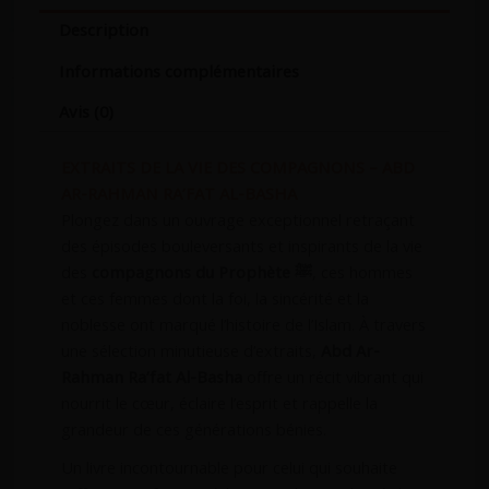
Description
Informations complémentaires
Avis (0)
EXTRAITS DE LA VIE DES COMPAGNONS – ABD
AR-RAHMAN RA’FAT AL-BASHA
Plongez dans un ouvrage exceptionnel retraçant
des épisodes bouleversants et inspirants de la vie
des
compagnons du Prophète ﷺ
, ces hommes
et ces femmes dont la foi, la sincérité et la
noblesse ont marqué l’histoire de l’Islam. À travers
une sélection minutieuse d’extraits,
Abd Ar-
Rahman Ra’fat Al-Basha
offre un récit vibrant qui
nourrit le cœur, éclaire l’esprit et rappelle la
grandeur de ces générations bénies.
Un livre incontournable pour celui qui souhaite