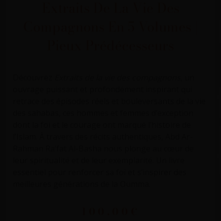
Extraits De La Vie Des
Compagnons En 5 Volumes |
Pieux Prédécesseurs
Découvrez
Extraits de la vie des compagnons
, un
ouvrage puissant et profondément inspirant qui
retrace des épisodes réels et bouleversants de la vie
des sahabas, ces hommes et femmes d’exception
dont la foi et le courage ont marqué l’histoire de
l’Islam. À travers des récits authentiques, Abd Ar-
Rahman Ra’fat Al-Basha nous plonge au cœur de
leur spiritualité et de leur exemplarité.
Un livre
essentiel pour renforcer sa foi et s’inspirer des
meilleures générations de la Oumma.
100.00
€