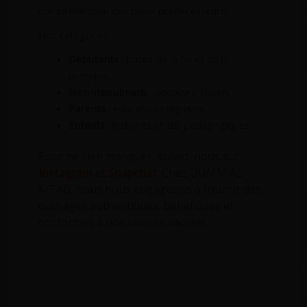
compréhension des pieux prédécesseurs.
Nos catégories :
Débutants
: bases de la foi et de la
pratique,
Non-musulmans
: découvrir l’Islam,
Parents
: éducation religieuse,
Enfants
: histoires et BD pédagogiques.
Pour ne rien manquer, suivez-nous sur
Instagram
et
Snapchat
.
Chez OUMM AL
KITAB, nous nous engageons à fournir des
ouvrages authentiques, bénéfiques et
conformes à nos valeurs sacrées.