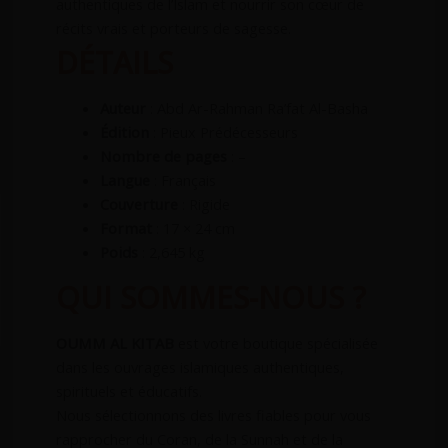
authentiques de l’Islam et nourrir son cœur de
récits vrais et porteurs de sagesse.
DÉTAILS
Auteur
: Abd Ar-Rahman Ra’fat Al-Basha
Édition
: Pieux Prédécesseurs
Nombre de pages
: –
Langue
: Français
Couverture
: Rigide
Format
: 17 × 24 cm
Poids
: 2,645 kg
QUI SOMMES-NOUS ?
OUMM AL KITAB
est votre boutique spécialisée
dans les ouvrages islamiques authentiques,
spirituels et éducatifs.
Nous sélectionnons des livres fiables pour vous
rapprocher du Coran, de la Sunnah et de la