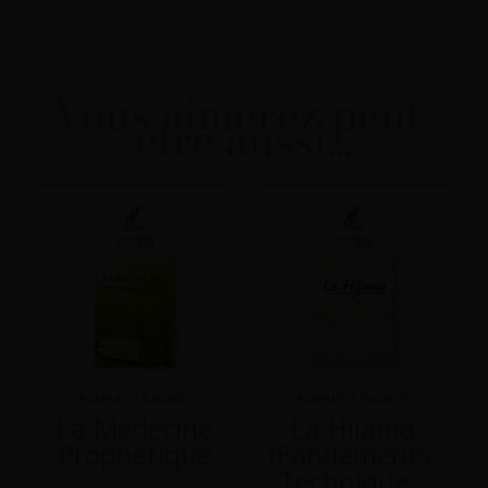
Vous aimerez peut-
être aussi…
Auteurs / Savants
Auteurs / Savants
La Médecine
La Hijama
Prophétique
(fondements,
Techniques,