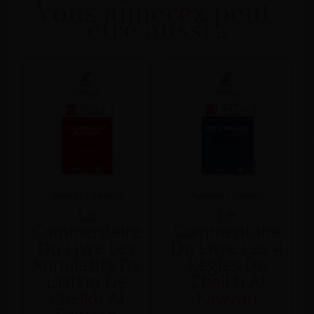
Vous aimerez peut-
être aussi…
Auteurs / Savants
Auteurs / Savants
Le
Le
Commentaire
Commentaire
Du Livre Les
Du Livre Les 4
Annulatifs De
Règles De
L’islam De
Cheikh Al
Cheikh Al
Fawzan