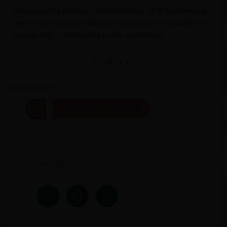
Découvrez les principes fondamentaux de la foi islamique
avec ce commentaire bilingue. Idéal pour les étudiants et
enseignants. Commandez-le dès maintenant.
5.00
€
quantité
Disponibilité :
Plus que 5 en stock
de
AJOUTER AU PANIER
Le
commentaire
du
livre
les
Partager :
6
principes
I
S
W
fondamentaux
n
n
h
s
a
a
t
p
t