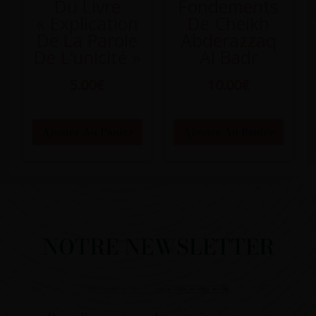
Du Livre
Fondements
« Explication
De Cheikh
De La Parole
Abderazzaq
De L’unicité »
Al Badr
5.00
€
10.00
€
Ajouter Au Panier
Ajouter Au Panier
NOTRE NEWSLETTER