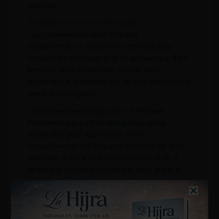
islamique.
ÉTUDIER LA FOI AUTHENTIQUE
« Le Commentaire des 6 Principes
Fondamentaux » devient une référence pour
comprendre et enseigner la foi authentique. Il est
bien plus qu’un simple livre, c’est un ajout
inestimable à la bibliothèque de tout chercheur de
savoir ou enseignant.
Ce commentaire bilingue des « 6 Principes
Fondamentaux » est un outil pédagogique
inestimable pour approfondir votre
compréhension des principes essentiels de la foi
islamique. Grâce à sa disposition en vis-à-vis, il
simplifie la comparaison entre le texte arabe et
sa traduction en français. Commandez votre
exemplaire dès aujourd’hui pour enrichir votre
compréhension de la foi.