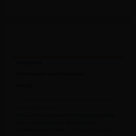
a
c
s
g
h
a
r
a
p
a
t
p
m
Description
Informations complémentaires
Avis (0)
LE COMMENTAIRE DU LIVRE LES 6 PRINCIPES
FONDAMENTAUX
Découvrez une ressource d’étude exceptionnelle
avec « Le Commentaire des 6 Principes
Fondamentaux ». Cette
collection bilingue arabe-