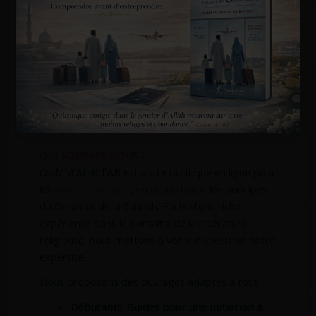
D
É
TAILS:
Auteur:
Sheikh Muhammad Abd Al Wahab
Commentaire:
Cheikh Salih Al Fawzan
Edition:
Dar Al Muslim
Nombre de pages: 80 pages
Langue: Français | Arabe
Couverture: Souple
Format: 17 x 21 cm
QUI SOMMES NOUS ?
OUMM AL KITAB est votre boutique en ligne pour
les
livres islamiques
, en accord avec les principes
du Coran et de la Sunnah. Forts d’une riche
expérience dans le domaine de la littérature
religieuse, nous mettons à votre disposition notre
expertise.
Nous proposons des ouvrages adaptés à tous:
Débutants: Guides pour une initiation à